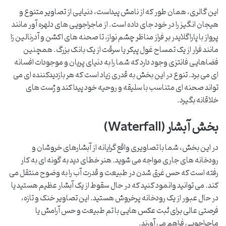
این گالری، همان طور که از نامش پیداست، دنیایی از تصاویر متنوع و
هیجان انگیز را در خود جای داده است. از ماجراجویی های دلهره آور مانند
پرواز با پاراگلایدر بر فراز مناظر چشم نواز، تا صحنه های اکشن و آدرنالین زا
مانند فرار از یک تمساح غول پیکر یا سرقت از یک بانک بزرگ. همچنین
فضاهایی فانتزی وجود دارد که شما را به دنیای پریان و موجودات افسانه
ای می برد. تنوع در این بخش به قدری زیاد است که هر بازدیدکننده ای می
تواند صحنه ای متناسب با سلیقه و روحیه خود پیدا کند و ژست های
خلاقانه بگیرد.
بخش آبشار (Waterfall)
در این بخش، شما با تصاویری واقع گرایانه از آبشارهای خروشان و
رودخانه های جاری مواجه می شوید. هنر خطای دید به گونه ای به کار
رفته است که حس غرق شدن در طبیعت و قدرت آب را به وضوح منتقل می
کند. می توانید وانمود کنید که در حال سقوط از یک آبشار عظیم هستید یا
در حال عبور از یک رودخانه پرخروش هستید. این تصاویر خنک و تازه،
فرصتی عالی برای ثبت عکس هایی با تم طبیعت و حس آرامش یا
ماجراجویی فراهم می آورند.