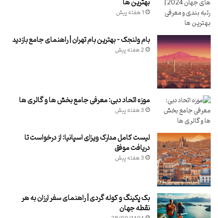
بهترین ها
1 هفته پیش
بام ولنجک – بهترین بام تهران | راهنمای جامع بازدید
2 هفته پیش
موزه اتحاد دبی: معرفی جامع بخش ها و گالری ها
3 هفته پیش
لیست کامل مدارک ویزای اسپانیا: از درخواست تا
دریافت موفق
3 هفته پیش
بک پکینگ و کوله گردی | راهنمای سفر ارزان به هر
نقطه جهان