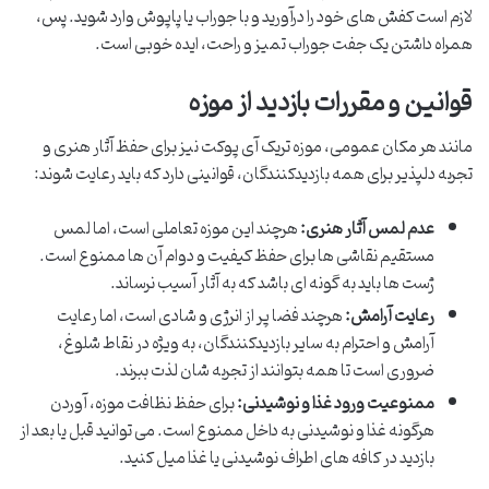
لازم است کفش های خود را درآورید و با جوراب یا پاپوش وارد شوید. پس،
همراه داشتن یک جفت جوراب تمیز و راحت، ایده خوبی است.
قوانین و مقررات بازدید از موزه
مانند هر مکان عمومی، موزه تریک آی پوکت نیز برای حفظ آثار هنری و
تجربه دلپذیر برای همه بازدیدکنندگان، قوانینی دارد که باید رعایت شوند:
عدم لمس آثار هنری:
هرچند این موزه تعاملی است، اما لمس
مستقیم نقاشی ها برای حفظ کیفیت و دوام آن ها ممنوع است.
ژست ها باید به گونه ای باشد که به آثار آسیب نرساند.
رعایت آرامش:
هرچند فضا پر از انرژی و شادی است، اما رعایت
آرامش و احترام به سایر بازدیدکنندگان، به ویژه در نقاط شلوغ،
ضروری است تا همه بتوانند از تجربه شان لذت ببرند.
ممنوعیت ورود غذا و نوشیدنی:
برای حفظ نظافت موزه، آوردن
هرگونه غذا و نوشیدنی به داخل ممنوع است. می توانید قبل یا بعد از
بازدید در کافه های اطراف نوشیدنی یا غذا میل کنید.