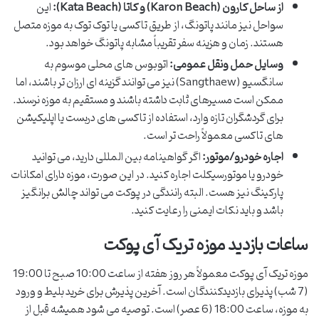
از ساحل کارون (Karon Beach) و کاتا (Kata Beach):
این
سواحل نیز مانند پاتونگ، از طریق تاکسی یا توک توک به موزه متصل
هستند. زمان و هزینه سفر تقریباً مشابه پاتونگ خواهد بود.
وسایل حمل ونقل عمومی:
اتوبوس های محلی موسوم به
سانگسیو (Sangthaew) نیز می توانند گزینه ای ارزان تر باشند، اما
ممکن است مسیرهای ثابت داشته باشند و مستقیم به موزه نرسند.
برای گردشگران تازه وارد، استفاده از تاکسی های دربست یا اپلیکیشن
های تاکسی معمولاً راحت تر است.
اجاره خودرو/موتور:
اگر گواهینامه بین المللی دارید، می توانید
خودرو یا موتورسیکلت اجاره کنید. در این صورت، موزه دارای امکانات
پارکینگ نیز هست. البته رانندگی در پوکت می تواند چالش برانگیز
باشد و باید نکات ایمنی را رعایت کنید.
ساعات بازدید موزه تریک آی پوکت
موزه تریک آی پوکت معمولاً هر روز هفته از ساعت 10:00 صبح تا 19:00
(7 شب) پذیرای بازدیدکنندگان است. آخرین پذیرش برای خرید بلیط و ورود
به موزه، ساعت 18:00 (6 عصر) است. توصیه می شود همیشه قبل از