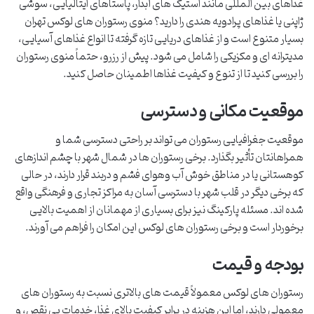
غذاهای بین المللی مانند استیک های آبدار، پاستاهای ایتالیایی، سوشی
ژاپنی یا غذاهای پرادویه هندی را دارید؟ منوی رستوران های لوکس تهران
بسیار متنوع است و از غذاهای دریایی تازه گرفته تا انواع غذاهای آسیایی،
مدیترانه ای و مکزیکی را شامل می شود. پیش از رزرو، حتماً منوی رستوران
را بررسی کنید تا از تنوع و کیفیت غذاها اطمینان حاصل کنید.
موقعیت مکانی و دسترسی
موقعیت جغرافیایی رستوران می تواند بر راحتی دسترسی شما و
همراهانتان تأثیر بگذارد. برخی رستوران ها در شمال شهر با چشم اندازهای
کوهستانی یا در مناطق خوش آب وهوای فشم و دربند قرار دارند، در حالی
که برخی دیگر در قلب شهر با دسترسی آسان به مراکز تجاری و فرهنگی واقع
شده اند. مسئله پارکینگ نیز برای بسیاری از مهمانان از اهمیت بالایی
برخوردار است و برخی رستوران های لوکس این امکان را فراهم می آورند.
بودجه و قیمت
رستوران های لوکس معمولاً قیمت های بالاتری نسبت به رستوران های
معمولی دارند، اما این هزینه در برابر کیفیت بالای غذا، خدمات بی نقص، و