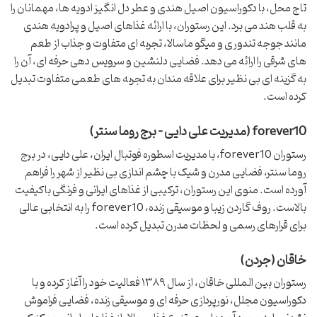
تاج محل، با دکوراسیون اصیل هندی و عطر دل انگیز ادویه ها، مهمانان را
به قلب هند می برد. این رستوران، با ارائه غذاهای اصیل و پرادویه هندی
مانند جوجه تندوری و میگو ماسالا، تجربه ای متفاوت و جذاب از طعم
های شرقی را ارائه می دهد. فضایی دلنشین و سرویس دهی حرفه ای، آن را
به گزینه ای بی نظیر برای علاقه مندان به تجربه های طعمی متفاوت تبدیل
کرده است.
forever10 (مدیریت علی دایی – برج روما سنتر)
رستوران forever10، با مدیریت اسطوره فوتبال ایران، علی دایی، در برج
روما سنتر، فضایی مدرن و شیک با چشم اندازی بی نظیر از شهر را فراهم
آورده است. منوی این رستوران، ترکیبی از غذاهای ایرانی و فرنگی باکیفیت
بالاست. روف گاردن زیبا و موسیقی زنده، forever10 را به انتخابی عالی
برای قرارهای رسمی و لحظات مدرن تبدیل کرده است.
خاقان (جردن)
رستوران بین المللی خاقان، از سال ۱۳۸۹ فعالیت خود را آغاز کرده و با
دکوراسیون مجلل، نورپردازی حرفه ای و موسیقی زنده، فضایی فراموش