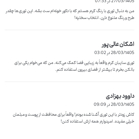
27/03/1405 در 07:33
ت
من به دنبال توری با رنگ کرم هستم که با دکور خونه‌ام ست بشه. این توری‌ها چقدر
:
طرح و رنگ متنوع دارن. انتخاب سختیه!
اشکان عالی پور
گ
ف
28/03/1405 در 03:02
ت
توری سایبان کرم واقعاً به زیبایی فضا کمک می‌کنه. من که می‌خوام یکی برای
:
بالکن بخرم تا بیشتر از فضای بیرون استفاده کنم.
داوود بهزادی
گ
ف
28/03/1405 در 09:09
ت
کاش زودتر با این توری آشنا شده بودم! واقعاً برای محافظت از پوست و مبلمان
:
خیلی مفیده. امیدوارم همه ازش استفاده کنن!