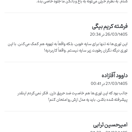
شدم. به نظرم خیلی می‌تونه به باغ و بالکن ما جلوه خاصی بده.
فرشته کریم بیگی
گ
ف
26/03/1405 در 20:34
ت
این توری‌ها نه تنها برای سایه خوبن، بلکه واقعاً به تهویه هم کمک می‌کنن. با این
:
توری دیگه نگران رطوبت زیر سایه نیستم. واقعاً کاربردیه!
داوود آقازاده
گ
ف
27/03/1405 در 00:41
ت
جالب بود که این توری‌ها هم خاصیت ضد حریق دارن. فکر نمی‌کردم اینقدر
:
پیشرفته شده باشن. باید یه مدل ازش رو امتحان کنم!
امیرحسین ترابی
گ
ف