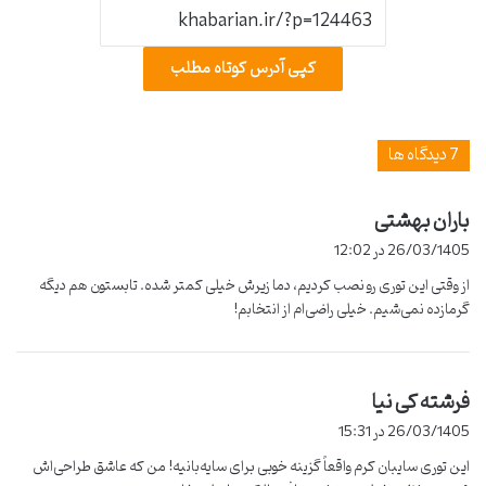
کپی آدرس کوتاه مطلب
‫7 دیدگاه ها
باران بهشتی
گ
ف
26/03/1405 در 12:02
ت
از وقتی این توری رو نصب کردیم، دما زیرش خیلی کمتر شده. تابستون هم دیگه
:
گرمازده نمی‌شیم. خیلی راضی‌ام از انتخابم!
فرشته کی نیا
گ
ف
26/03/1405 در 15:31
ت
این توری سایبان کرم واقعاً گزینه خوبی برای سایه‌بانیه! من که عاشق طراحی‌اش
: