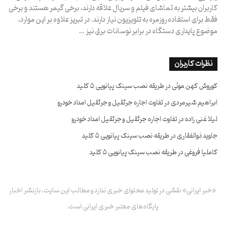
کاربران بیشتر به تماشای فیلم و سریال علاقه دارند، برخی گیمر هستند و برخی
فقط برای استفاده روزمره به تلویزیون نیاز دارند. در تبریز علاوه بر این موارد،
موضوع پایداری دستگاه در برابر نوسانات برق نیز …
نظرات کاربران
کوروش کهن موئی
در
طریقه نصب سینک پیانویی ۵ کلید
ابراهیم شیرمردی
در
تفاوت اجاره جرثقیل و جرثقیل امداد خودرو
لیلا غنی زاده
در
تفاوت اجاره جرثقیل و جرثقیل امداد خودرو
جاوید ذوالفقاری
در
طریقه نصب سینک پیانویی ۵ کلید
کاملیا فروغی
در
طریقه نصب سینک پیانویی ۵ کلید
«خبر ایرانی» نقشی در تولید محتوای خبری ندارد و مطالب این سایت، بازنشر اخبار
پایگاه‌های معتبر خبری ایرانی است.