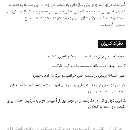
قدرتمند برای رشد و چابکی سازمانی به شمار می‌رود. در این مقاله به صورت
عمیق به بررسی ابعاد مختلف این نقش حیاتی خواهیم پرداخت. از چالش‌های
منحصربه‌فرد کسب‌وکارهای مدرن در مواجهه با تحولات <، منابع
انسانی گرفته …
نظرات کاربران
جاوید ذوالفقاری
در
طریقه نصب سینک پیانویی ۵ کلید
کاملیا فروغی
در
طریقه نصب سینک پیانویی ۵ کلید
خیرالنسا شیریانی
در
تفاوت اجاره جرثقیل و جرثقیل امداد خودرو
خرامان قهرمانی
در
مقایسه لی‌لی فومی و پازل آموزشی فومی؛ سرگرمی جذاب برای
تقویت مهارت‌های کودکان
شکیب کوثری نژاد
در
مقایسه لی‌لی فومی و پازل آموزشی فومی؛ سرگرمی جذاب برای
تقویت مهارت‌های کودکان
«خبر ایرانی» نقشی در تولید محتوای خبری ندارد و مطالب این سایت، بازنشر اخبار