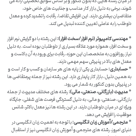
در میان رشته هایی که بدون کنکور و بر اساس سوابق تحصیلی ارائه می
شوند، برخی به دلیل بازار کار مناسب و جذابیت های خاص خود،
متقاضیان بیشتری دارند. این افزایش تقاضا، رقابت را تشدید کرده و معدل
داوطلب را به عاملی تعیین کننده تبدیل می کند.
*
مهندسی کامپیوتر (نرم افزار/سخت افزار):
این رشته با دو گرایش نرم افزار
و سخت افزار، همواره مورد علاقه بسیاری از داوطلبان بوده است. به دلیل
نیاز روزافزون به متخصصان این حوزه، رقابت برای ورود به آن بالاست و
معدل های بالا در پذیرش سهم مهمی دارند.
*
حسابداری:
حسابداری یکی از پایه های هر سازمان و کسب و کار است و
به همین دلیل، بازار کار پایداری دارد. این رشته نیز از جمله پرمتقاضی ها
در پذیرش بدون کنکور به شمار می رود.
*
مدیریت (بازرگانی، صنعتی، مالی):
رشته های مختلف مدیریت از جمله
بازرگانی، صنعتی، و مالی، به دلیل گستردگی فرصت های شغلی، جایگاه
ویژه ای در میان داوطلبان دارند. در این رشته ها نیز معدل بالاتر، شانس
موفقیت را افزایش می دهد.
*
مترجمی/آموزش زبان انگلیسی:
با توجه به اهمیت زبان انگلیسی در
دنیای امروز، رشته های مترجمی و آموزش زبان انگلیسی نیز از استقبال