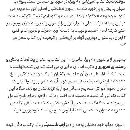
موفقیت یک کتاب آموزشی، به ویژه در حوزه ای حساس مانند بلوغ، با
میزان پذیرش و بازخورد مثبت از سوی مخاطبان اصلی اش سنجیده می
شود. مجموعه «چگونه از بدنم مراقبت و نگهداری کنم؟» توانسته است
در این زمینه، بازتاب های بسیار خوبی را از سوی والدین، دختران نوجوان و
حتی کارشناسان تعلیم و تربیت به دست آورد. نظرات و تجربیات واقعی
کاربران، به عنوان بهترین گواه بر اثربخشی و کیفیت این کتاب عمل می
کند.
بسیاری از والدین، به ویژه مادران، از این کتاب به عنوان یک
نجات بخش و
راهنمای ضروری
یاد کرده اند. آن ها بیان می کنند که این کتاب توانسته
است شکاف ارتباطی بین آن ها و دخترانشان را پر کند و به سوالاتی پاسخ
دهد که شاید در محیط خانه، مطرح کردن آن ها دشوار بود. والدینی که
نگران نحوه آموزش صحیح مسائل بلوغ به فرزندانشان بودند، حالا با این
کتاب یک ابزار قدرتمند و دوستانه در اختیار دارند. بازخوردهای رایج شامل
این موارد است که کتاب با لحنی آرامش بخش، اطلاعات دقیقی ارائه می
دهد و به دختران کمک می کند تا با ترس ها و ابهامات خود روبرو شوند.
از سوی دیگر، خود دختران نوجوان نیز
ارتباط عمیقی
با این کتاب برقرار کرده