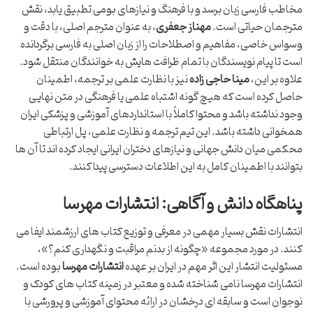
مخاطب فارسی زبان برسد و با فرهنگ و نیازهای بومی تطبیق یابد، نقش
مترجمان حیاتی است.
مهناز جعفری
، به عنوان مترجم اصلی، با دقت و
وسواس خاصی، مفاهیم و اصطلاحات را از زبان اصلی به فارسی برگردانده
است تا پیام نویسندگان با تمام ظرافت هایش به خوانندگان منتقل شود.
علاوه بر این،
مینا حاجی زاده
نیز با نظارت علمی بر ترجمه، اطمینان
حاصل کرده است که هیچ گونه اشتباه علمی یا فرهنگی در متن نهایی
وجود نداشته باشد و محتوا کاملاً با استانداردهای آموزشی و پزشکی ایران
همخوانی داشته باشد. این تیم ترجمه و نظارت علمی، پل ارتباطی
محکمی میان دانش جهانی و نیازهای دختران ایرانی ایجاد کرده اند تا آن ها
بتوانند با اطمینان کامل به این اطلاعات دسترسی پیدا کنند.
پناهگاه دانش و آگاهی: انتشارات مهرسا
انتشارات نقش بسیار مهمی در معرفی و توزیع کتاب های ارزشمند ایفا می
کنند. در مورد مجموعه «چگونه از بدنم مراقبت و نگهداری کنم؟»،
مسئولیت انتشار این اثر مهم در ایران بر عهده
انتشارات مهرسا
بوده است.
انتشارات مهرسا نامی شناخته شده و معتبر در زمینه کتاب های کودک و
نوجوان است و سابقه ای درخشان در ارائه محتوای آموزشی و پرورشی با