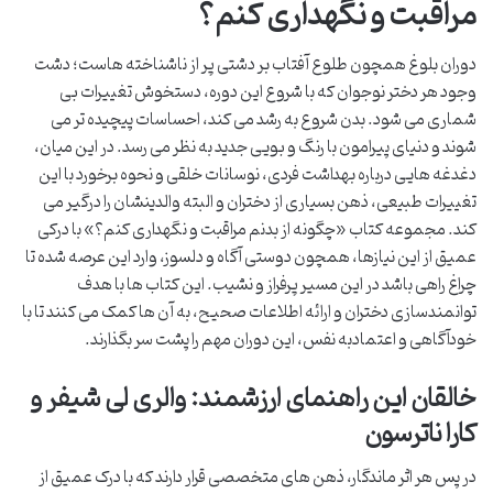
مراقبت و نگهداری کنم؟
دوران بلوغ همچون طلوع آفتاب بر دشتی پر از ناشناخته هاست؛ دشت
وجود هر دختر نوجوان که با شروع این دوره، دستخوش تغییرات بی
شماری می شود. بدن شروع به رشد می کند، احساسات پیچیده تر می
شوند و دنیای پیرامون با رنگ و بویی جدید به نظر می رسد. در این میان،
دغدغه هایی درباره بهداشت فردی، نوسانات خلقی و نحوه برخورد با این
تغییرات طبیعی، ذهن بسیاری از دختران و البته والدینشان را درگیر می
کند. مجموعه کتاب «چگونه از بدنم مراقبت و نگهداری کنم؟» با درکی
عمیق از این نیازها، همچون دوستی آگاه و دلسوز، وارد این عرصه شده تا
چراغ راهی باشد در این مسیر پرفراز و نشیب. این کتاب ها با هدف
توانمندسازی دختران و ارائه اطلاعات صحیح، به آن ها کمک می کنند تا با
خودآگاهی و اعتمادبه نفس، این دوران مهم را پشت سر بگذارند.
خالقان این راهنمای ارزشمند: والری لی شیفر و
کارا ناترسون
در پس هر اثر ماندگار، ذهن های متخصصی قرار دارند که با درک عمیق از