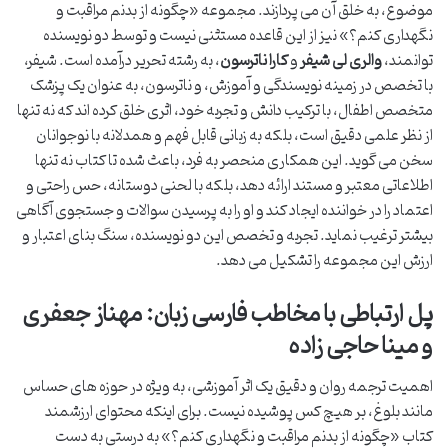
موضوع، به خلق آن می پردازند. مجموعه «چگونه از بدنم مراقبت و
نگهداری کنم؟» نیز از این قاعده مستثنی نیست و توسط دو نویسنده
توانمند،
والری لی شیفر
و
کارا ناترسون
، به رشته تحریر درآمده است. شیفر،
با تخصص در زمینه نویسندگی و آموزش، و ناترسون، به عنوان یک پزشک
متخصص اطفال، با ترکیب دانش و تجربه خود، اثری خلق کرده اند که نه تنها
از نظر علمی دقیق است، بلکه به زبانی قابل فهم و همدلانه با نوجوانان
سخن می گوید. این همکاری منحصر به فرد، باعث شده تا کتاب نه تنها
اطلاعاتی معتبر و مستند ارائه دهد، بلکه با لحنی دوستانه، حس راحتی و
اعتماد را در خواننده ایجاد کند و او را به پرسیدن سوالات و جستجوی آگاهی
بیشتر ترغیب نماید. تجربه و تخصص این دو نویسنده، سنگ بنای اعتبار و
ارزش این مجموعه را تشکیل می دهد.
پل ارتباطی با مخاطب فارسی زبان: مهناز جعفری
و مینا حاجی زاده
اهمیت ترجمه روان و دقیق یک اثر آموزشی، به ویژه در حوزه های حساس
مانند بلوغ، بر هیچ کس پوشیده نیست. برای اینکه محتوای ارزشمند
کتاب «چگونه از بدنم مراقبت و نگهداری کنم؟» به درستی به دست