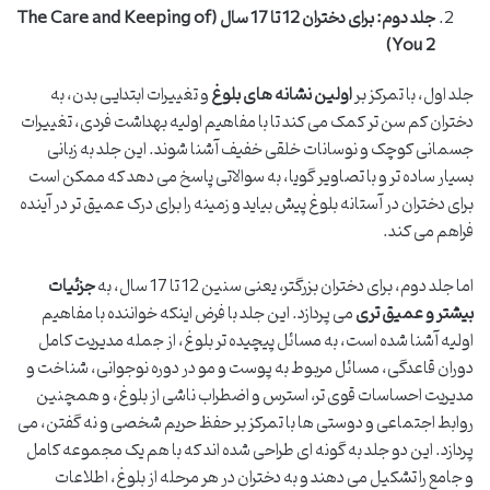
جلد دوم: برای دختران 12 تا 17 سال (The Care and Keeping of
You 2)
جلد اول، با تمرکز بر
اولین نشانه های بلوغ
و تغییرات ابتدایی بدن، به
دختران کم سن تر کمک می کند تا با مفاهیم اولیه بهداشت فردی، تغییرات
جسمانی کوچک و نوسانات خلقی خفیف آشنا شوند. این جلد به زبانی
بسیار ساده تر و با تصاویر گویا، به سوالاتی پاسخ می دهد که ممکن است
برای دختران در آستانه بلوغ پیش بیاید و زمینه را برای درک عمیق تر در آینده
فراهم می کند.
اما جلد دوم، برای دختران بزرگتر، یعنی سنین 12 تا 17 سال، به
جزئیات
بیشتر و عمیق تری
می پردازد. این جلد با فرض اینکه خواننده با مفاهیم
اولیه آشنا شده است، به مسائل پیچیده تر بلوغ، از جمله مدیریت کامل
دوران قاعدگی، مسائل مربوط به پوست و مو در دوره نوجوانی، شناخت و
مدیریت احساسات قوی تر، استرس و اضطراب ناشی از بلوغ، و همچنین
روابط اجتماعی و دوستی ها با تمرکز بر حفظ حریم شخصی و نه گفتن، می
پردازد. این دو جلد به گونه ای طراحی شده اند که با هم یک مجموعه کامل
و جامع را تشکیل می دهند و به دختران در هر مرحله از بلوغ، اطلاعات