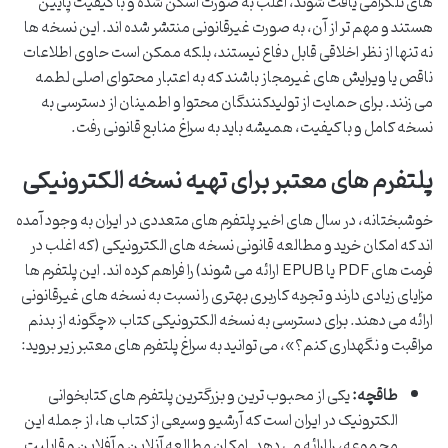
های تلگرامی یافت شوند، اغلب به صورت اسکن شده و با کیفیت پایین
هستند و مهم تر از آن، به صورت غیرقانونی منتشر شده اند. این نسخه ها
نه تنها از نظر اخلاقی قابل دفاع نیستند، بلکه ممکن است حاوی اطلاعات
ناقص یا ویرایش های غیرمجاز باشند که به اعتبار محتوای اصلی لطمه
می زنند. برای حمایت از تولیدکنندگان محتوا و اطمینان از دسترسی به
نسخه کامل و با کیفیت، همیشه باید به سراغ منابع قانونی رفت.
پلتفرم های معتبر برای تهیه نسخه الکترونیکی
خوشبختانه، در سال های اخیر پلتفرم های متعددی در ایران به وجود آمده
اند که امکان خرید و مطالعه قانونی نسخه های الکترونیکی (که اغلب در
فرمت های PDF یا EPUB ارائه می شوند) را فراهم کرده اند. این پلتفرم ها
مزایای زیادی دارند و تجربه کاربری بهتری را نسبت به نسخه های غیرقانونی
ارائه می دهند. برای دسترسی به نسخه الکترونیکی کتاب «چگونه از بدنم
مراقبت و نگهداری کنم؟»، می توانید به سراغ پلتفرم های معتبر زیر بروید:
طاقچه:
یکی از محبوب ترین و بزرگترین پلتفرم های کتابخوانی
الکترونیک در ایران است که آرشیو وسیعی از کتاب ها، از جمله این
مجموعه، را ارائه می دهد. امکان مطالعه آنلاین و آفلاین و قابلیت