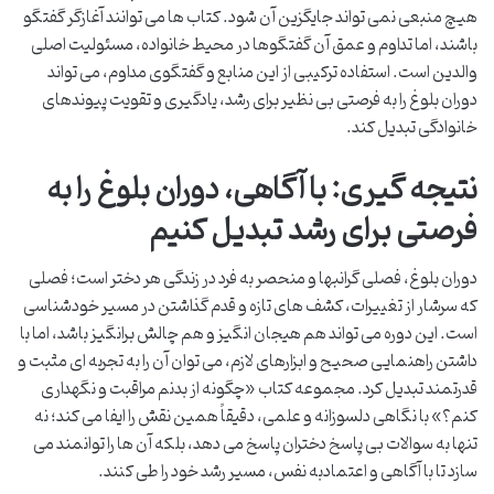
هیچ منبعی نمی تواند جایگزین آن شود. کتاب ها می توانند آغازگر گفتگو
باشند، اما تداوم و عمق آن گفتگوها در محیط خانواده، مسئولیت اصلی
والدین است. استفاده ترکیبی از این منابع و گفتگوی مداوم، می تواند
دوران بلوغ را به فرصتی بی نظیر برای رشد، یادگیری و تقویت پیوندهای
خانوادگی تبدیل کند.
نتیجه گیری: با آگاهی، دوران بلوغ را به
فرصتی برای رشد تبدیل کنیم
دوران بلوغ، فصلی گرانبها و منحصر به فرد در زندگی هر دختر است؛ فصلی
که سرشار از تغییرات، کشف های تازه و قدم گذاشتن در مسیر خودشناسی
است. این دوره می تواند هم هیجان انگیز و هم چالش برانگیز باشد، اما با
داشتن راهنمایی صحیح و ابزارهای لازم، می توان آن را به تجربه ای مثبت و
قدرتمند تبدیل کرد. مجموعه کتاب «چگونه از بدنم مراقبت و نگهداری
کنم؟» با نگاهی دلسوزانه و علمی، دقیقاً همین نقش را ایفا می کند؛ نه
تنها به سوالات بی پاسخ دختران پاسخ می دهد، بلکه آن ها را توانمند می
سازد تا با آگاهی و اعتمادبه نفس، مسیر رشد خود را طی کنند.