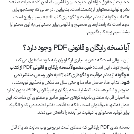
حمایت از حقوق مؤلفان، مترجمان و ناشران، ضامن ادامه حیات صنعت
نشر و تولید محتوای ارزشمند است. بنابراین، در حالی که جستجو برای
«کتاب چگونه از بدنم مراقبت و نگهداری کنم pdf» بسیار رایج است،
مهم است که راهکارهای صحیح و قانونی برای دستیابی به این محتوا را
بشناسیم و به کار بگیریم.
آیا نسخه رایگان و قانونی PDF وجود دارد؟
این سوالی است که ذهن بسیاری از کاربران را به خود مشغول می کند.
پاسخ کوتاه این است:
خیر، معمولاً نسخه رایگان و قانونی PDF از کتاب
«چگونه از بدنم مراقبت و نگهداری کنم؟» به طور رسمی منتشر نمی
شود.
کتاب ها، حاصل ماه ها و حتی سال ها تلاش و تحقیق نویسنده،
مترجم و ناشر هستند. انتشار نسخه رایگان و غیرقانونی PDF، بدون اجازه
صاحبان اثر، به معنای نادیده گرفتن حقوق مادی و معنوی آن هاست. این
عمل نه تنها غیرقانونی است، بلکه به اقتصاد نشر لطمه می زند و انگیزه
برای تولید محتوای با کیفیت در آینده را کاهش می دهد.
نسخه های PDF رایگانی که ممکن است در برخی وب سایت ها یا کانال