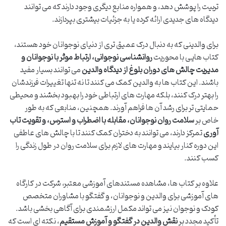
تربیت را پوشش دهد، و همواره منابع دیگری وجود دارند که می توانند
دیدگاه های جدیدی ارائه کرده یا به جزئیات بیشتری بپردازند.
برای والدینی که به دنبال درک عمیق تری از دنیای نوجوانان خود هستند،
کتاب هایی با محوریت
روانشناسی نوجوانی، ارتباط موثر با نوجوانان و
مدیریت چالش های دوران بلوغ از دیدگاه والدین
می توانند بسیار مفید
باشند. این کتاب ها به والدین کمک می کنند تا نه تنها تغییرات فرزندشان
را بهتر درک کنند، بلکه مهارت های ارتباطی خود را بهبود بخشند و محیطی
حمایتی تر برای رشد آن ها فراهم آورند. همچنین، منابعی که به طور
خاص بر
سلامت روان نوجوانان، مقابله با اضطراب و استرس، و تقویت تاب
آوری
تمرکز دارند، می توانند به دختران کمک کنند تا با چالش های عاطفی
این دوره کنار بیایند و مهارت های لازم برای سلامت روان در طول زندگی را
کسب کنند.
علاوه بر کتاب ها، مشاهده مستندهای آموزشی معتبر، شرکت در کارگاه
های آموزشی برای والدین و نوجوانان، و گفتگو با مشاوران متخصص
کودک و نوجوان نیز می تواند مکمل ارزشمندی برای آگاهی بخشی باشد.
تأکید مجدد بر
نقش والدین در گفتگو و آموزش مستقیم
، نکته ای است که