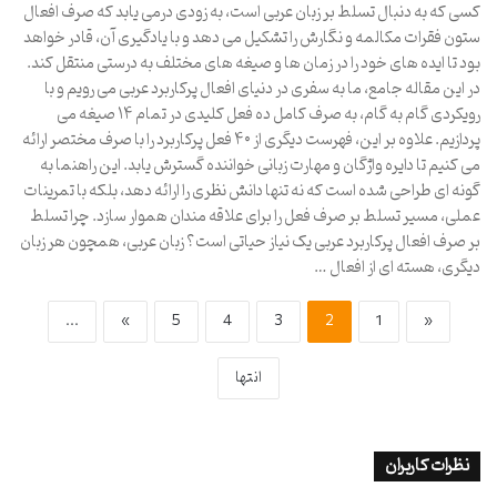
کسی که به دنبال تسلط بر زبان عربی است، به زودی درمی یابد که صرف افعال
ستون فقرات مکالمه و نگارش را تشکیل می دهد و با یادگیری آن، قادر خواهد
بود تا ایده های خود را در زمان ها و صیغه های مختلف به درستی منتقل کند.
در این مقاله جامع، ما به سفری در دنیای افعال پرکاربرد عربی می رویم و با
رویکردی گام به گام، به صرف کامل ده فعل کلیدی در تمام ۱۴ صیغه می
پردازیم. علاوه بر این، فهرست دیگری از ۴۰ فعل پرکاربرد را با صرف مختصر ارائه
می کنیم تا دایره واژگان و مهارت زبانی خواننده گسترش یابد. این راهنما به
گونه ای طراحی شده است که نه تنها دانش نظری را ارائه دهد، بلکه با تمرینات
عملی، مسیر تسلط بر صرف فعل را برای علاقه مندان هموار سازد. چرا تسلط
بر صرف افعال پرکاربرد عربی یک نیاز حیاتی است؟ زبان عربی، همچون هر زبان
دیگری، هسته ای از افعال …
...
»
5
4
3
2
1
«
انتها
نظرات کاربران