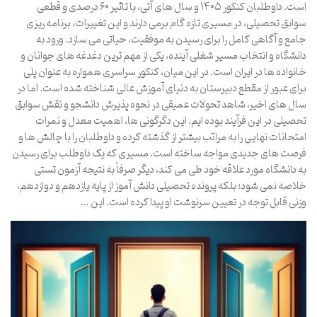
است. داوطلبان کنکور ۱۴۰۵ و سال های آتی، با تاثیر ۶۰ درصدی و قطعی
سوابق تحصیلی، در مسیری تازه گام برمی دارند و این تغییرات، برنامه ریزی
جامع و آگاهی کامل را برای رسیدن به موفقیت، حیاتی می سازد. ورود به
دانشگاه و انتخاب مسیر شغلی آینده، یکی از مهم ترین دغدغه های جوانان و
خانواده ها در ایران است. در این میان، کنکور سراسری همواره به عنوان پلی
برای عبور از مقطع دبیرستان به دنیای آموزش عالی شناخته شده است. اما در
سال های اخیر، شاهد تحولات عمیقی در نحوه پذیرش دانشجو و نقش سوابق
تحصیلی در این فرآیند بوده ایم. این دگرگونی ها، اهمیت معدل و نمرات
امتحانات نهایی را به مراتب بیشتر از گذشته کرده و داوطلبان را با چالش ها و
فرصت های جدیدی مواجه ساخته است. مسیری که یک داوطلب برای رسیدن
به دانشگاه مورد علاقه خود طی می کند، دیگر صرفاً به نتیجه آزمون تستی
خلاصه نمی شود؛ بلکه پرونده تحصیلی دانش آموز از پایه یازدهم و دوازدهم،
وزنی قابل توجه در تعیین سرنوشت او پیدا کرده است. این …