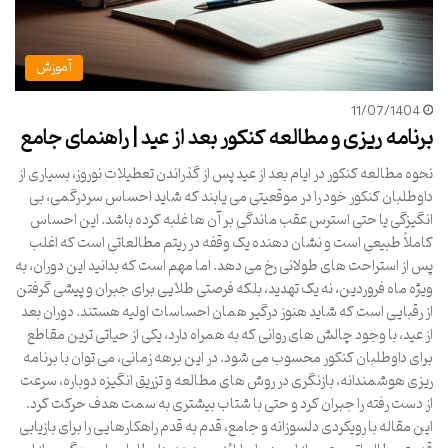
آموزش
11/07/1404
برنامه ریزی و مطالعه کنکور بعد از عید | راهنمای جامع
نحوه مطالعه کنکور در ایام بعد از عید پس از گذراندن تعطیلات نوروز، بسیاری از
داوطلبان کنکور خود را در موقعیتی می یابند که شاید احساس سردرگمی، بی
انگیزگی یا حتی استرس عقب ماندگی بر آن ها غلبه کرده باشد. این احساس
کاملاً طبیعی است و نشان دهنده یک وقفه در ریتم مطالعاتی است که اغلب
پس از استراحت های طولانی رخ می دهد. اما مهم است که بدانید این دوران، به
ویژه ماه فروردین، نه یک تهدید، بلکه فرصتی طلایی برای جبران و پیشی گرفتن
از رقبایی است که شاید هنوز درگیر همان احساسات اولیه هستند. دوران بعد
از عید، با وجود چالش های روانی که به همراه دارد، یکی از حیاتی ترین مقاطع
برای داوطلبان کنکور محسوب می شود. در این برهه زمانی، می توان با برنامه
ریزی هوشمندانه، بازنگری در روش های مطالعه و تزریق انگیزه دوباره، سرعت
از دست رفته را جبران کرد و حتی با شتاب بیشتری به سمت هدف حرکت کرد.
این مقاله با رویکردی دلسوزانه و جامع، قدم به قدم راهکارهایی را برای بازیابی