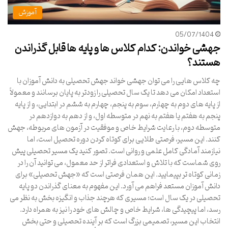
آموزش
05/07/1404
جهشی خواندن: کدام کلاس ها و پایه ها قابل گذراندن
هستند؟
چه کلاس هایی را می توان جهشی خواند جهش تحصیلی به دانش آموزان با
استعداد امکان می دهد تا یک سال تحصیلی را زودتر به پایان برسانند و معمولاً
از پایه های دوم به چهارم، سوم به پنجم، چهارم به ششم در ابتدایی، و از پایه
پنجم به هفتم یا هفتم به نهم در متوسطه اول، و از دهم به دوازدهم در
متوسطه دوم، با رعایت شرایط خاص و موفقیت در آزمون های مربوطه، جهش
کنند. این مسیر، فرصتی طلایی برای کوتاه کردن دوره تحصیل است، اما
نیازمند آمادگی کامل علمی و روانی است. تصور کنید یک مسیر تحصیلی پیش
روی شماست که با تلاش و استعدادی فراتر از حد معمول، می توانید آن را در
زمانی کوتاه تر بپیمایید. این همان فرصتی است که «جهش تحصیلی» برای
دانش آموزان مستعد فراهم می آورد. این مفهوم به معنای گذراندن دو پایه
تحصیلی در یک سال است؛ مسیری که هرچند جذاب و انگیزه بخش به نظر می
رسد، اما پیچیدگی ها، شرایط خاص و چالش های خود را نیز به همراه دارد.
انتخاب این مسیر، تصمیمی بزرگ است که بر آینده تحصیلی و حتی بخش