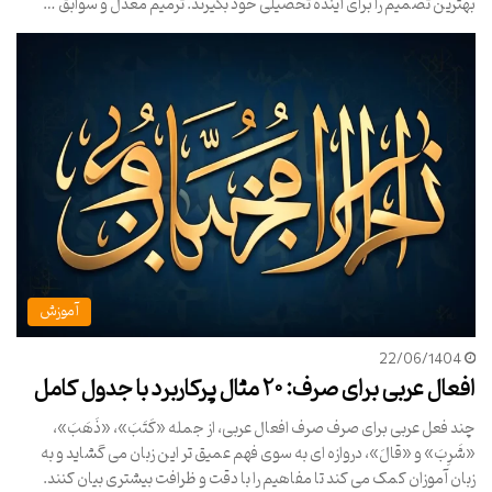
بهترین تصمیم را برای آینده تحصیلی خود بگیرند. ترمیم معدل و سوابق …
آموزش
22/06/1404
افعال عربی برای صرف: ۲۰ مثال پرکاربرد با جدول کامل
چند فعل عربی برای صرف صرف افعال عربی، از جمله «کَتَبَ»، «ذَهَبَ»،
«شَرِبَ» و «قالَ»، دروازه ای به سوی فهم عمیق تر این زبان می گشاید و به
زبان آموزان کمک می کند تا مفاهیم را با دقت و ظرافت بیشتری بیان کنند.