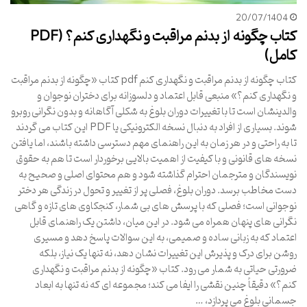
20/07/1404
کتاب چگونه از بدنم مراقبت و نگهداری کنم؟ (PDF
کامل)
کتاب چگونه از بدنم مراقبت و نگهداری کنم pdf کتاب «چگونه از بدنم مراقبت
و نگهداری کنم؟» منبعی قابل اعتماد و دلسوزانه برای دختران نوجوان و
والدینشان است تا با تغییرات دوران بلوغ به شکلی آگاهانه و بدون نگرانی روبرو
شوند. بسیاری از افراد به دنبال نسخه الکترونیکی یا PDF این کتاب می گردند
تا به راحتی و در هر زمان به این راهنمای مهم دسترسی داشته باشند، اما یافتن
نسخه های قانونی و با کیفیت از اهمیت بالایی برخوردار است تا هم به حقوق
نویسندگان و مترجمان احترام گذاشته شود و هم محتوای اصلی و صحیح به
دست مخاطب برسد. دوران بلوغ، فصلی پر از تغییر و تحول در زندگی هر دختر
نوجوانی است؛ فصلی که با پرسش های بی شمار، کنجکاوی های تازه و گاهی
نگرانی های پنهان همراه می شود. در این میان، داشتن یک راهنمای قابل
اعتماد که به زبانی ساده و صمیمی، به این سوالات پاسخ دهد و مسیری
روشن برای درک و پذیرش این تغییرات نشان دهد، نه تنها یک نیاز، بلکه
ضرورتی حیاتی به شمار می رود. کتاب «چگونه از بدنم مراقبت و نگهداری
کنم؟» دقیقاً چنین نقشی را ایفا می کند؛ مجموعه ای که نه تنها به ابعاد
جسمانی بلوغ می پردازد، …