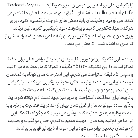
اپلیکیشن های برنامه ریزی درسی و مدیریت وظایف مانند Todoist، My
Study Life یا Trello، نقشه ای دقیق برای مسیر مطالعاتی ما فراهم می
کنند. می توانیم وظایفمان را به بخش های کوچک تر تقسیم کنیم، برای
هر کدام مهلت تعیین کنیم و پیشرفت خود را پیگیری کنیم. این برنامه
ریزی مدون، حس تسلط و کنترل بر زمان را به ما می دهد و اضطراب ناشی از
کارهای انباشته شده را کاهش می دهد.
پیاده سازی تکنیک پومودورو با تایمرهای دیجیتال، راهی عالی برای حفظ
تمرکز است. با این تکنیک، ۲۰ تا ۲۵ دقیقه با تمرکز کامل مطالعه می کنیم
و سپس ۵ دقیقه استراحت می کنیم. این استراحت های کوتاه به ذهنمان
فرصت بازیابی می دهند و از خستگی مفرط جلوگیری می کنند. اپلیکیشن
های تایمر پومودورو، این فرآیند را ساده تر می کنند. اهمیت تنظیم
یادآورها برای مطالعه، استراحت و مرور نیز نباید دست کم گرفته شود. یک
یادآور ساده می تواند ما را از غرق شدن بیش از حد در یک فعالیت باز دارد و به
سمت وظیفه بعدی هدایت کند. وقتی می بینیم که چگونه با کمک این
ابزارها می توانیم زمانمان را بهینه مدیریت کنیم، حس موفقیت و رضایت
از خودمان چندین برابر می شود و این خود، انگیزه ای قوی برای ادامه
مسیر یادگیری با لپ تاپ است.