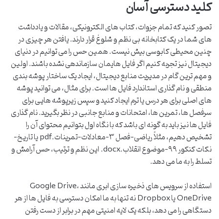
کلید دسترسی آسان
تصور کنید که تمام جزوات، کتاب های الکترونیکی، مقالات و یادداشت
های شما در یک کتابخانه بی نظم و شلوغ قرار دارند. یافتن هر چیزی در
چنین محیطی کابوسی بیش نیست. همین حس را می توانیم در دنیای
دیجیتال نیز تجربه کنیم اگر فایل هایمان سازماندهی نشده باشند. اولین
و مهم ترین گام در مدیریت منابع دیجیتال، ایجاد یک ساختار پوشه بندی
منطقی و نام گذاری استاندارد فایل ها است. برای مثال، می توانید پوشه
های اصلی برای هر درس یا ترم ایجاد کنید و سپس زیرپوشه هایی برای
سرفصل ها، تمرین ها، امتحانات و منابع جانبی در نظر بگیرید. نام گذاری
فایل ها نیز باید به گونه ای باشد که با نگاه اول بتوانیم محتوای آن را
تشخیص دهیم، مثلاً ریاضی-فصل ۳-معادلات-تمرینات.pdf یا تاریخ-
نکات کنکور ۹۹-موضوع انقلاب.docx. این نظم و ترتیب، حس آرامش و
تسلط را به ما می دهد.
استفاده از سرویس های ذخیره سازی ابری مانند Google Drive،
OneDrive یا Dropbox نه تنها به ما امکان دسترسی به فایل ها از هر
دستگاهی را می دهد، بلکه یک لایه امنیتی مهم در برابر از دست رفتن