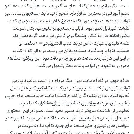
است. دیگر نیازی به حمل کتاب های سنگین نیست؛ هزاران کتاب، مقاله و
منبع آموزشی در دسترس ما قرار دارد. تصور کنید با یک جستجوی ساده، می
توانیم به ده ها منبع در مورد یک موضوع خاص دست یابیم، چیزی که در
گذشته غیرقابل تصور بود. قابلیت جستجو در متون دیجیتال، سرعت
یافتن اطلاعات را به شکل چشمگیری افزایش می دهد. اگر به دنبال یک
کلمه کلیدی یا عبارت خاص در یک کتاب الکترونیکی ۲۰۰ صفحه ای
هستید، تنها با چند ثانیه جستجو به آن می رسید، در حالی که در کتاب
چاپی این کار نیازمند ساعت ها ورق زدن و دقت بود. این ویژگی، مطالعه
و مرور را به تجربه ای کارآمد و لذت بخش تبدیل می کند.
صرفه جویی در فضا و هزینه نیز از دیگر مزایای بارز است. با لپ تاپ، می
توانیم انبوهی از کتاب ها و جزوات را در یک دستگاه کوچک و قابل حمل
ذخیره کنیم، بدون اینکه نگران فضای کمد یا هزینه خرید نسخه های چاپی
باشیم. این مورد به ویژه برای دانشجویان و پژوهشگران که با حجم
عظیمی از اطلاعات سروکار دارند، بسیار مفید است. علاوه بر این، محتوای
دیجیتال به راحتی قابل به روزرسانی است. مقالات علمی جدید، تغییرات در
سرفصل های درسی یا حتی نسخه های جدید کتاب ها، به سرعت در
دسترس قرار می گیرند و همیشه مطمئنیم که با آخرین اطلاعات سر و کار