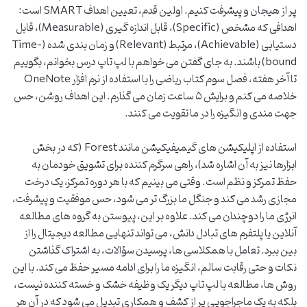
پر از هیجان و پیشرفت کنیم. اولین قدم، تعیین اهداف SMART است:
اهدافی که مشخص (Specific)، قابل اندازه گیری (Measurable)، قابل
دستیابی (Achievable)، مرتبط (Relevant) و زمان بندی شده (Time-
bound) باشند. به جای گفتن می خواهم با لپ تاپ درس بخوانم، بگوییم
تا آخر هفته، فصل سوم کتاب ریاضی را با استفاده از نرم افزار OneNote
خلاصه می کنم و برایش ۵ ساعت زمان می گذارم. این اهداف روشن، حس
جهت مندی و انگیزه را در ما تقویت می کنند.
استفاده از اپلیکیشن های گیمیفیکیشن مانند Forest (که در بخش
ابزارها نیز به آن اشاره شد)، راهی سرگرم کننده برای تشویق خودمان به
حفظ تمرکز و نظم است. وقتی می بینیم که با هر دوره تمرکز، یک درخت
مجازی رشد می کند و جنگل ما بزرگ تر می شود، حس موفقیت و پیشرفت،
انرژی ما را دوچندان می کند. علاوه بر این، پیوستن به گروه های مطالعه
آنلاین یا پلتفرم های تبادل دانش، می تواند تنهایی مطالعه دیجیتال را از
بین ببرد. تعامل با همکلاسی ها، پرسیدن سؤالات، به اشتراک گذاشتن
نکات و حتی رقابت سالم، انگیزه ما را برای ادامه مسیر حفظ می کند. با این
روش ها، مطالعه با لپ تاپ دیگر یک وظیفه خشک و خسته کننده نیست،
بلکه به یک ماجراجویی پر از کشف و همکاری تبدیل می شود که در آن هر