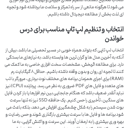
انتخاب صحیح دستگاه، تنظیم فضای فیزیکی و بهینه سازی نرم افزاری
می شود تا هرگونه مانعی از سر راه تمرکز و سلامت ما برداشته شود و تجربه
ای لذت بخش از مطالعه دیجیتال داشته باشیم.
انتخاب و تنظیم لپ تاپ مناسب برای درس
خواندن
انتخاب لپ تاپی که بتواند همراه خوبی در مسیر تحصیلی ما باشد، بیش از
آنکه به آخرین مدل ها و گران ترین ها وابسته باشد، به نیازهای ما بستگی
دارد. برای مطالعه اثربخش، مشخصات سخت افزاری خاصی به ما کمک می
کنند تا تجربه ای روان و بدون وقفه داشته باشیم. حداقل ۸ گیگابایت رم
(RAM) برای اجرای همزمان برنامه های مختلف نوت برداری، مرورگر با تب
های متعدد و فایل های PDF ضروری به نظر می رسد. پردازنده (CPU) نیز
نباید آنقدر ضعیف باشد که هنگام جابجایی بین نرم افزارها یا باز کردن فایل
های سنگین، تأخیری را حس کنیم. یک حافظه SSD نیز نه تنها سرعت
بوت شدن سیستم را به شکل چشمگیری افزایش می دهد، بلکه باعث می
شود برنامه ها و فایل ها با سرعت بیشتری بارگذاری شوند و حس رضایت و
بهره وری بیشتری را به ارمغان آورند. این سرعت و واکنش گرایی، به ما