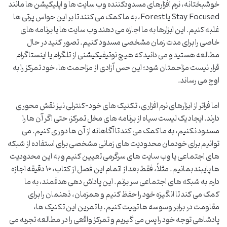
خوشبختانه، نرم افزارهای مسدودکننده وب سایت ها و اپلیکیشن ها مانند
Stay Focused یا Forest، به ما کمک می کنند تا بر این حواس پرتی ها
غلبه کنیم. این ابزارها به ما اجازه می دهند وب سایت ها یا برنامه های
خاصی را برای مدت زمان مشخصی مسدود کنیم. تصور کنید در حال
مطالعه هستید و می دانید که هیچ نوتیفیکیشنی از تلگرام یا اینستاگرام
قرار نیست مزاحمتان شود؛ این حس آزادی از مزاحمت ها، خود تمرکز را به
اوج می رساند.
اما فراتر از ابزارهای نرم افزاری، تکنیک های خود-کنترلی نیز نقش محوری
دارند. ایجاد یک لیست سیاه از برنامه های مخل تمرکز، حتی اگر آن ها را
مسدود نکنیم، به ما کمک می کند تا آگاهانه از آن ها دوری کنیم. می
توانیم برای خودمان محدودیت های زمانی مشخصی برای استفاده از شبکه
های اجتماعی یا وب سایت های سرگرمی تعیین کنیم و به این محدودیت
ها پایبند بمانیم. مثلاً، فقط بعد از اتمام این فصل از کتاب، ۱۰ دقیقه اجازه
دارم به شبکه های اجتماعی سر بزنم. این پاداش دهی هدفمند، به ما
کمک می کند تا انگیزه خود را حفظ کنیم و همزمان، ذهنمان را برای
مقاومت در برابر وسوسه ها تربیت کنیم. با تمرین این تکنیک ها،
پادشاهی توجه خود را پس می گیریم و تمرکز واقعی را در مطالعه تجربه می