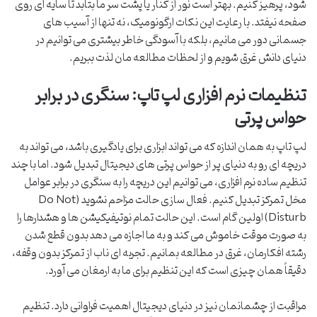
شود، پرهیز کنیم. بهتر است نور از کنار یا پشت سر ما بتابد تا سایه ای روی
صفحه نیفتد. با رعایت این نکات ارگونومیک، نه تنها از آسیب های
جسمانی دور می مانیم، بلکه با آسودگی خاطر بیشتری می توانیم در
دنیای دانش غرق شویم و از لحظات مطالعه مان لذت ببریم.
تنظیمات نرم افزاری لپ تاپ: سنگری در برابر
حواس پرتی
لپ تاپ به همان اندازه که می تواند ابزاری برای یادگیری باشد، می تواند به
دریچه ای رو به دنیای پر از حواس پرتی های دیجیتال تبدیل شود. اما با چند
تنظیم ساده نرم افزاری، می توانیم این دریچه را به سنگری در برابر عوامل
مخل تمرکز تبدیل کنیم. فعال سازی حالت مزاحم نشوید (Do Not
Disturb) اولین گام است. این حالت تمام نوتیفیکیشن ها و هشدارها را
به صورت موقت خاموش می کند و به ما اجازه می دهد بدون قطع شدن
رشته افکارمان، غرق در مطالعه بمانیم. تجربه ای ناب از تمرکز بدون وقفه،
دقیقاً همان چیزی است که این تنظیم برای ما به ارمغان می آورد.
مراقبت از چشمانمان نیز در دنیای دیجیتال اهمیت فراوانی دارد. تنظیم