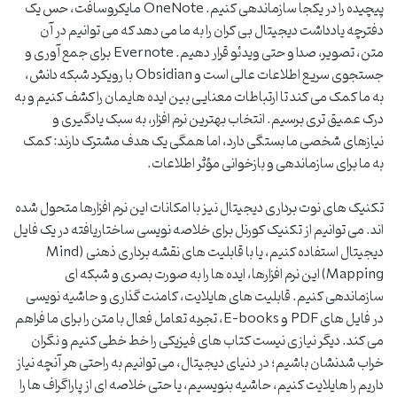
پیچیده را در یکجا سازماندهی کنیم. OneNote مایکروسافت، حس یک
دفترچه یادداشت دیجیتال بی کران را به ما می دهد که می توانیم در آن
متن، تصویر، صدا و حتی ویدئو قرار دهیم. Evernote برای جمع آوری و
جستجوی سریع اطلاعات عالی است و Obsidian با رویکرد شبکه دانش،
به ما کمک می کند تا ارتباطات معنایی بین ایده هایمان را کشف کنیم و به
درک عمیق تری برسیم. انتخاب بهترین نرم افزار، به سبک یادگیری و
نیازهای شخصی ما بستگی دارد، اما همگی یک هدف مشترک دارند: کمک
به ما برای سازماندهی و بازخوانی مؤثر اطلاعات.
تکنیک های نوت برداری دیجیتال نیز با امکانات این نرم افزارها متحول شده
اند. می توانیم از تکنیک کورنل برای خلاصه نویسی ساختاریافته در یک فایل
دیجیتال استفاده کنیم، یا با قابلیت های نقشه برداری ذهنی (Mind
Mapping) این نرم افزارها، ایده ها را به صورت بصری و شبکه ای
سازماندهی کنیم. قابلیت های هایلایت، کامنت گذاری و حاشیه نویسی
در فایل های PDF و E-books، تجربه تعامل فعال با متن را برای ما فراهم
می کند. دیگر نیازی نیست کتاب های فیزیکی را خط خطی کنیم و نگران
خراب شدنشان باشیم؛ در دنیای دیجیتال، می توانیم به راحتی هر آنچه نیاز
داریم را هایلایت کنیم، حاشیه بنویسیم، یا حتی خلاصه ای از پاراگراف ها را