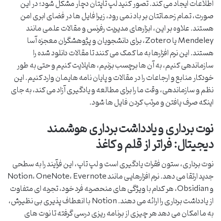
اطلاعات ایجاد می کند. تصور کنید لپ تاپتان دچار مشکل شود؛ در این
صورت، تمام زحماتتان بر باد نمی رود، زیرا فایل ها در فضای ابری امن
هستند. علاوه بر این، ابزارهای مدیریت رفرنس و مقالات علمی مانند
Mendeley یا Zotero، برای دانشجویان و پژوهشگران معجزه آسا
هستند. این نرم افزارها به ما کمک می کنند تا مقالات دانلود شده را
سازماندهی کنیم، به آن ها برچسب بزنیم، هایلایت کنیم و حتی به طور
خودکار منابع و ارجاعات را در مقالات و پایان نامه هایمان وارد کنیم. این
نظم و سازماندهی، وقت ما را برای مطالعه و یادگیری آزاد می کند، به جای
اینکه صرف یافتن و مرتب کردن فایل ها شود.
نوت برداری و یادداشت برداری هوشمند
دیجیتال: فراتر از قلم و کاغذ
نوت برداری، ستون فقرات یادگیری است و لپ تاپ، این فرآیند را به سطحی
جدید ارتقا می دهد. نرم افزارهایی مانند Notion، OneNote، Evernote
و Obsidian، هر کدام با ویژگی های منحصربه فرد خود، تجربه ای متفاوت
از یادداشت برداری را ارائه می دهند. Notion با انعطاف پذیری بی نظیرش،
به ما امکان می دهد هر چیزی از برنامه ریزی درسی گرفته تا نوت های