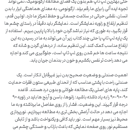
حتی بهترین لپ تاپ هم بدون یک فضای مطالعه ارگونومیک، نمی تواند
تجربه ایده آلی را برای ما رقم بزند. ارگونومی، به معنای هماهنگی ابزار با بدن
انسان، نقشی حیاتی در سلامت جسمانی و حفظ تمرکز ما دارد. اولین قدم،
تنظیم ارتفاع و زاویه نمایشگر است. نمایشگر باید دقیقاً در راستای چشم ها
قرار بگیرد، به طوری که نیاز نباشد گردن خود را بالا یا پایین ببریم. استفاده از
یک پایه لپ تاپ یا حتی چند کتاب زیر آن می تواند به ما در رسیدن به این
ارتفاع مناسب کمک کند. این تنظیم ساده، از دردهای گردن و شانه که
نتیجه ساعت ها خم شدن روی لپ تاپ است، جلوگیری می کند و اجازه
می دهد راحت تر نفس بکشیم و خون در بدنمان جریان یابد.
اهمیت صندلی و وضعیت صحیح بدن نیز غیرقابل انکار است. یک
صندلی راحت با پشتی مناسب که از انحنای طبیعی ستون فقرات حمایت
کند، پایه های اصلی یک مطالعه طولانی و بدون درد هستند. قاعده
۹۰-۹۰-۹۰ را به یاد داشته باشید: زانوها، باسن و آرنج ها باید در زاویه ۹۰
درجه قرار گیرند. این وضعیت، فشار را از روی مفاصل ما برداشته و به ما
اجازه می دهد در حالت آرامش بخش تری به مطالعه بپردازیم. نورپردازی
محیط نیز بسیار مهم است. نور باید کافی و یکنواخت باشد و از تابش
مستقیم نور روی صفحه نمایش که باعث بازتاب و خستگی چشم می