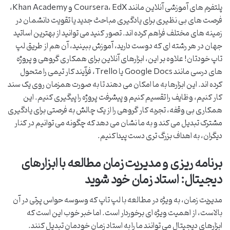
پلتفرم های آموزشی آنلاین مانند Coursera، EdX و Khan Academy،
فرصت های بی نظیری برای یادگیری مباحث جدید یا تقویت دانشمان در
زمینه های مختلف فراهم کرده اند. تصور کنید می توانید از بهترین اساتید
جهان در هر رشته ای که دوست دارید، آموزش ببینید، آن هم از طریق لپ
تاپ خودتان! علاوه بر این، ابزارهای آنلاین برای همکاری گروهی و پروژه
های درسی مانند Google Docs یا Trello، فرآیند کار تیمی را متحول
کرده اند. این ابزارها به ما امکان می دهند تا به صورت همزمان روی یک سند
کار کنیم، وظایف را تقسیم کنیم و پیشرفت پروژه را پیگیری کنیم. این
همکاری بی وقفه، تجربه کار گروهی را از یک چالش به فرصتی برای یادگیری
مشترک تبدیل می کند و به ما نشان می دهد که چگونه می توانیم در کنار
دیگران، به اهداف بزرگ تری دست پیدا کنیم.
برنامه ریزی و مدیریت زمان مطالعه با ابزارهای
دیجیتال: استاد زمان خود شوید
مدیریت زمان، به ویژه در مطالعه با لپ تاپ که وسوسه حواس پرتی در آن
بالاست، از اهمیت ویژه ای برخوردار است. اما خبر خوب این است که
ابزارهای دیجیتال می توانند ما را به استاد زمان خودمان تبدیل کنند.