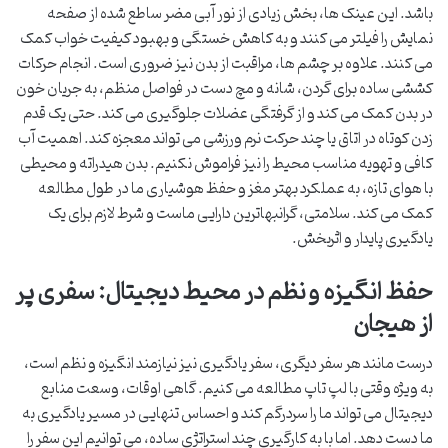
باشد. این عینک ها، بخش زیادی از نور آبی مضر ساطع شده از صفحه
نمایش را فیلتر می کنند و به کاهش خستگی و بهبود کیفیت خواب کمک
می کنند. علاوه بر چشم ها، مراقبت از بدن نیز ضروری است. انجام حرکات
کششی ساده برای گردن، شانه و مچ دست در فواصل منظم، به جریان خون
در بدن کمک می کند و از گرفتگی عضلات جلوگیری می کند. حتی یک قدم
زدن کوتاه در اتاق یا چند حرکت نرم ورزشی می تواند معجزه کند. اهمیت آب
کافی و تهویه مناسب محیط را نیز فراموش نکنیم. بدن هیدراته و محیطی
با هوای تازه، به عملکرد بهتر مغز و حفظ هوشیاری ما در طول مطالعه
کمک می کند. سلامتی، گرانبهاترین دارایی ماست و شرط لازم برای یک
یادگیری پایدار و اثربخش.
حفظ انگیزه و نظم در محیط دیجیتال: سفری پر
از هیجان
درست مانند هر سفر دیگری، سفر یادگیری نیز نیازمند انگیزه و نظم است،
به ویژه وقتی با لپ تاپ مطالعه می کنیم. گاهی اوقات، وسعت منابع
دیجیتال می تواند ما را سردرگم کند و احساس تنهایی در مسیر یادگیری به
ما دست دهد. اما با به کارگیری چند استراتژی ساده، می توانیم این سفر را