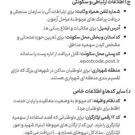
ج) اطلاعات ارتباطی و سکونتی
شماره تلفن همراه و ثابت:
برای ارتباطات آتی با سازمان سنجش و
دریافت پیامک های مربوط به مراحل آزمون.
آدرس ایمیل:
برای مکاتبات و اطلاع رسانی ها.
کد استان و بخش محل سکونت:
برای تعیین حوزه امتحانی و
مشخص کردن سهمیه مناطق.
کد پستی محل سکونت:
قابل دریافت از اداره پست یا سامانه
epostcode.post.ir.
منطقه شهرداری:
برای داوطلبان ساکن در شهرهای بزرگ که دارای
تقسیم بندی منطقه ای شهرداری هستند.
د) سایر کدها و اطلاعات خاص
کد نظام وظیفه:
کد مربوط به وضعیت معافیت یا پایان خدمت
(فقط برای داوطلبان مرد).
کد ۱۲ رقمی ایثارگران:
برای داوطلبانی که قصد استفاده از سهمیه
ایثارگری را دارند. این کد از ارگان های مربوطه (بنیاد شهید و امور
ایثارگران، ستاد کل نیروهای مسلح و…) دریافت می شود.