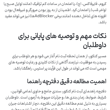
کروم، فایرفاکس، اج)، یا امتحان در ساعات کم ترافیک (مانند اوایل صبح یا
اواخر شب) را امتحان کرد. اطمینان از به روز بودن مرورگر و غیرفعال بودن
افزونه های تداخل دهنده (مانند برخی AdBlockerها) نیز می تواند مفید
باشد.
نکات مهم و توصیه های پایانی برای
داوطلبان
مسیر کنکور، از همان لحظه ثبت نام آغاز می شود و هر داوطلب برای
رسیدن به موفقیت، نیازمند آگاهی از نکات کلیدی و رعایت توصیه های
مهمی است که می تواند در طول این فرآیند پر استرس، راهگشا باشد.
اهمیت مطالعه دقیق دفترچه راهنما
دفترچه راهنمای ثبت نام کنکور، سندی جامع و حاوی تمامی قوانین،
شرایط، ضوابط، زمان بندی ها، و جزئیات مربوط به آزمون است. داوطلبان
بسیاری به دلیل عدم مطالعه دقیق این دفترچه، دچار اشتباهات جبران
ناپذیری می شوند. از شرایط پذیرش رشته ها گرفته تا جزئیات مربوط به