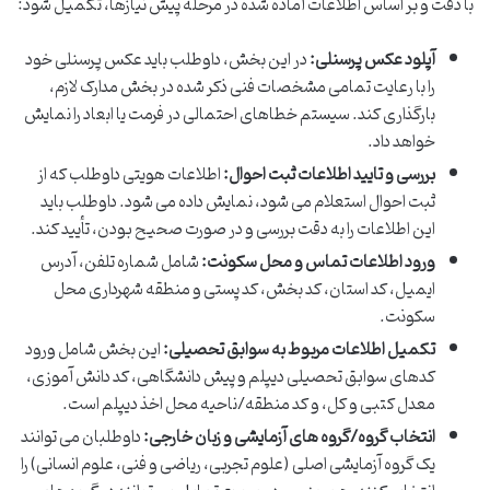
با دقت و بر اساس اطلاعات آماده شده در مرحله پیش نیازها، تکمیل شود:
آپلود عکس پرسنلی:
در این بخش، داوطلب باید عکس پرسنلی خود
را با رعایت تمامی مشخصات فنی ذکر شده در بخش مدارک لازم،
بارگذاری کند. سیستم خطاهای احتمالی در فرمت یا ابعاد را نمایش
خواهد داد.
بررسی و تایید اطلاعات ثبت احوال:
اطلاعات هویتی داوطلب که از
ثبت احوال استعلام می شود، نمایش داده می شود. داوطلب باید
این اطلاعات را به دقت بررسی و در صورت صحیح بودن، تأیید کند.
ورود اطلاعات تماس و محل سکونت:
شامل شماره تلفن، آدرس
ایمیل، کد استان، کد بخش، کد پستی و منطقه شهرداری محل
سکونت.
تکمیل اطلاعات مربوط به سوابق تحصیلی:
این بخش شامل ورود
کدهای سوابق تحصیلی دیپلم و پیش دانشگاهی، کد دانش آموزی،
معدل کتبی و کل، و کد منطقه/ناحیه محل اخذ دیپلم است.
انتخاب گروه/گروه های آزمایشی و زبان خارجی:
داوطلبان می توانند
یک گروه آزمایشی اصلی (علوم تجربی، ریاضی و فنی، علوم انسانی) را