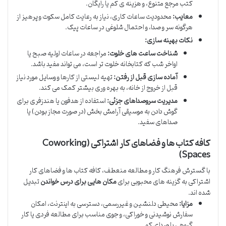
کتب مرجع متنوع، و هزینه ی کم یا رایگان.
معایب:
محدودیت ساعات کاری، نیاز به رعایت کامل سکوت و پرهیز از
هرگونه سر و صدا، و احتمال شلوغی در ساعات پیک.
نکات بهینه سازی:
شناخت ساعت های خلوت:
مراجعه در ساعات اولیه صبح یا
اواخر شب که کتابخانه خلوت تر است، می تواند مفید باشد.
آماده سازی قبل از رفتن:
تهیه لیستی از کارها و وسایل مورد نیاز
قبل از خروج از خانه، به بهره وری بیشتر کمک می کند.
مدیریت سروصداهای جزئی:
استفاده از هدفون یا هندزفری برای
گوش دادن به موسیقی آرامش بخش (در صورت مجاز بودن) یا
صداهای سفید.
کافه کتاب ها و فضاهای کار اشتراکی (Coworking
Spaces)
با گسترش فرهنگ کار و مطالعه منعطف، کافه کتاب ها و فضاهای کار
اشتراکی به گزینه های محبوبی برای
مکان هایی برای درس خواندن
تبدیل
شده اند.
مزایا:
محیطی دلنشین و غیررسمی، دسترسی به اینترنت، امکان
سفارش نوشیدنی و خوراکی، و جوی مناسب برای مطالعه فردی یا کار
گروهی با صدای کم.