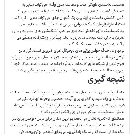
هستند. نشستن طولانی مدت و مطالعه بدون وقفه، می تواند منجر به
خستگی ذهنی و کاهش توانایی جذب اطلاعات شود. بلند شدن، کمی راه
رفتن، کشش عضلات یا نوشیدن یک فنجان چای، می تواند ذهن را تازه کند.
استفاده از ابزارهای کمک آموزشی
نیز می تواند مفید باشد. هدفون های
نویزکنسلینگ برای کاهش صداهای مزاحم، اپلیکیشن های مدیریت زمان و
تمرکز، یا حتی چک لیست های روزانه برای پیگیری پیشرفت، همگی می
توانند به فرد در حفظ مسیر کمک کنند.
در نهایت،
حذف حواس پرتی های دیجیتال
امری ضروری است. قرار دادن
گوشی در حالت بی صدا یا دور از دسترس، بستن تب های غیرضروری مرورگر، و
خارج شدن از شبکه های اجتماعی، به فرد اجازه می دهد تا تمام تمرکز خود را
بر روی مطالعه معطوف کند و از وقفه در جریان فکری خود جلوگیری کند.
نتیجه گیری
انتخاب یک مکان مناسب برای مطالعه، بیش از آنکه یک انتخاب ساده باشد،
به مثابه ی یک سرمایه گذاری برای آینده تحصیلی و حرفه ای فرد تلقی می
شود. این انتخاب، ستونی اصلی در موفقیت فرآیند یادگیری است که می تواند
به طور مستقیم بر تمرکز، بهره وری و انگیزه تأثیر بگذارد.
همانطور که تجربه نشان می دهد، بهترین مکان برای درس خواندن برای هر
فرد متفاوت است. این مکان نه لزوماً گران ترین یا پر امکانات ترین فضا است،
بلکه مکانی است که با سبک یادگیری، نیازهای شخصی و ترجیحات فرد