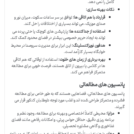
کامل را نمی دهد.
نکات بهینه سازی:
قرارداد با هم اتاقی ها:
توافق بر سر ساعات سکوت، میزان نور و
صدای موزیک، می تواند بسیاری از اختلافات را حل کند.
استفاده از جداکننده ها:
پارتیشن های کوچک یا حتی پرده می
تواند به ایجاد حریم خصوصی بیشتر در فضای محدود کمک کند.
هدفون نویزکنسلینگ:
این ابزار برای مدیریت سروصدا در محیط
خوابگاه بسیار کارآمد است.
بهره برداری از زمان های خلوت:
استفاده از اوقاتی که هم اتاقی
ها در کلاس یا بیرون از اتاق هستند، فرصت خوبی برای مطالعه
متمرکز فراهم می کند.
پانسیون های مطالعاتی
پانسیون های مطالعاتی، فضاهایی هستند که به طور خاص برای مطالعه
فشرده و متمرکز طراحی شده اند و اغلب مورد توجه داوطلبان کنکور قرار می
گیرند.
مزایا:
محیطی کاملاً اختصاصی و بهینه برای مطالعه، وجود نظم و
برنامه ریزی دقیق، حداقل حواس پرتی، و امکانات رفاهی مانند فضای
غذاخوری و گاهی مشاوره تحصیلی.
معایب:
هزینه نسبتاً بالا، عدم انعطاف پذیری در ساعات کاری و برنامه