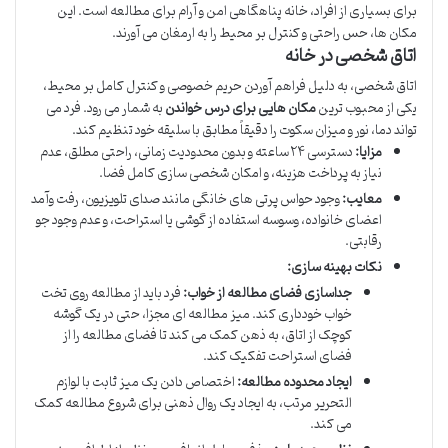
برای بسیاری از افراد، خانه پناهگاهی امن و آرام برای مطالعه است. این
مکان ها، حس راحتی و کنترل بر محیط را به ارمغان می آورند.
اتاق شخصی در خانه
اتاق شخصی، به دلیل فراهم آوردن حریم خصوصی و کنترل کامل بر محیط،
یکی از محبوب ترین
مکان هایی برای درس خواندن
به شمار می رود. فرد می
تواند دما، نور و میزان سکوت را دقیقاً مطابق با سلیقه خود تنظیم کند.
مزایا:
دسترسی ۲۴ ساعته و بدون محدودیت زمانی، راحتی مطلق، عدم
نیاز به پرداخت هزینه، و امکان شخصی سازی کامل فضا.
معایب:
وجود حواس پرتی های خانگی مانند صدای تلویزیون، رفت وآمد
اعضای خانواده، وسوسه استفاده از گوشی یا استراحت، و عدم وجود جو
رقابتی.
نکات بهینه سازی:
جداسازی فضای مطالعه از خواب:
فرد باید از مطالعه روی تخت
خواب خودداری کند. میز مطالعه ای مجزا، حتی در یک گوشه
کوچک از اتاق، به ذهن کمک می کند تا فضای مطالعه را از
فضای استراحت تفکیک کند.
ایجاد محدوده مطالعه:
اختصاص دادن یک میز ثابت با لوازم
التحریر مرتب، به ایجاد یک روال ذهنی برای شروع مطالعه کمک
می کند.