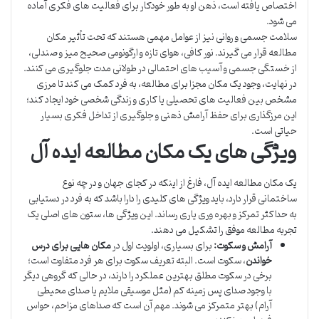
اختصاص یافته است، ذهن او به طور خودکار برای فعالیت های فکری آماده
می شود.
سلامت جسمی و روانی نیز از عوامل مهمی هستند که تحت تأثیر مکان
مطالعه قرار می گیرند. نور کافی، هوای تازه و ارگونومی صحیح میز و صندلی،
از خستگی جسمی و آسیب های احتمالی در طولانی مدت جلوگیری می کنند.
در نهایت، وجود یک مکان مجزا برای مطالعه، به فرد کمک می کند تا مرزی
مشخص بین فعالیت های تحصیلی یا کاری و زندگی شخصی خود ایجاد کند؛
این مرزگذاری برای حفظ آرامش ذهنی و جلوگیری از تداخل فکری بسیار
حیاتی است.
ویژگی های یک مکان مطالعه ایده آل
یک مکان مطالعه ایده آل، فارغ از اینکه در کجای جهان و در چه نوع
ساختمانی قرار دارد، باید ویژگی های کلیدی را دارا باشد که به فرد در دستیابی
به حداکثر تمرکز و بهره وری یاری رساند. این ویژگی ها، ستون های اصلی یک
تجربه مطالعه موفق را تشکیل می دهند.
آرامش و سکوت:
برای بسیاری، اولویت اول در
مکان هایی برای درس
خواندن
، سکوت است. البته تعریف سکوت برای هر فرد متفاوت است؛
برخی در سکوت مطلق بهترین عملکرد را دارند، در حالی که گروهی دیگر
با وجود صدای پس زمینه کم (مثل موسیقی ملایم یا صدای محیطی
آرام) بهتر متمرکز می شوند. مهم آن است که صداهای مزاحم، حواس