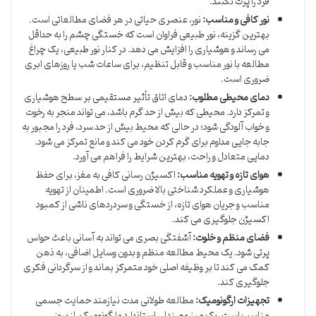
فرد را پرت نکنند.
نور کافی و مناسب:
نور، عنصری حیاتی در هر فضای مطالعاتی است.
بهترین گزینه، نور طبیعی فراوان است که خستگی چشم را به حداقل
می رساند و هوشیاری را افزایش می دهد. در کنار نور طبیعی، یک چراغ
مطالعه با نور مناسب و قابل تنظیم، برای ساعات شب یا روزهای ابری
ضروری است.
دمای محیطی مطلوب:
دمای اتاق تأثیر مستقیمی بر سطح هوشیاری
و تمرکز دارد. محیطی که بیش از حد گرم باشد، می تواند منجر به رخوت
و خواب آلودگی شود؛ در حالی که محیط بیش از حد سرد، فرد را مجبور به
جابه جایی مداوم برای گرم کردن خود می کند و مانع تمرکز می شود.
دمایی متعادل و راحت، بهترین شرایط را فراهم می آورد.
هوای تازه و تهویه مناسب:
اکسیژن رسانی کافی به مغز، برای حفظ
هوشیاری و عملکرد شناختی بالا ضروری است. اطمینان از تهویه
مناسب و جریان هوای تازه، از خستگی و سردردهای ناشی از کمبود
اکسیژن جلوگیری می کند.
فضای منظم و خلوت:
آشفتگی بصری می تواند به آسانی باعث حواس
پرتی شود. یک محیط مطالعه منظم و بدون وسایل اضافی، به ذهن
کمک می کند تا بر وظیفه اصلی خود متمرکز بماند و از سرگردانی فکری
جلوگیری کند.
تجهیزات ارگونومیک:
مطالعه طولانی مدت نیازمند حمایت جسمی
مناسب است. یک میز و صندلی استاندارد و ارگونومیک، از بروز