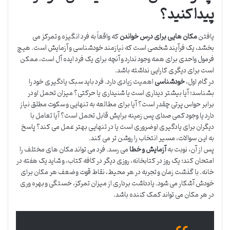
پیدا کنید؟
یافتن
مکان هایی برای درس خواندن
که واقعاً به فرد انگیزه و تمرکز می
بخشد، یک فرآیند شخصی است که نیازمند خودشناسی و آزمایش است. هیچ
فرمول واحدی برای همه وجود ندارد و آنچه برای یک فرد ایده آل است، ممکن
است برای دیگری کارایی نداشته باشد.
در گام اول،
خودشناسی
اهمیت زیادی دارد. فرد باید سبک یادگیری خود را
بشناسد؛ آیا بیشتر دیداری است یا شنیداری یا حرکتی؟ میزان تحمل او در
برابر حواس پرتی چقدر است؟ آیا برای مطالعه به تنهایی و سکوت مطلق نیاز
دارد یا وجود کمی صدای پس زمینه برایش قابل تحمل است؟ آیا تعامل با
دیگران برای یادگیری او ضروری است یا در تنهایی بهتر عمل می کند؟ پاسخ
به این سوالات، مسیر انتخاب را روشن تر می کند.
پس از آن، نوبت به
آزمایش و خطا
می رسد. فرد می تواند مکان های مختلف را
امتحان کند؛ یک روز در کتابخانه، روزی دیگر در کافه کتاب، و شاید یک هفته در
خانه. با گذشت زمان و تجربه در هر محیط، نقاط قوت و ضعف هر مکان برای
خودش آشکار می شود. یادداشت برداری از میزان تمرکز، خستگی و بهره وری
در هر مکان می تواند کمک کننده باشد.