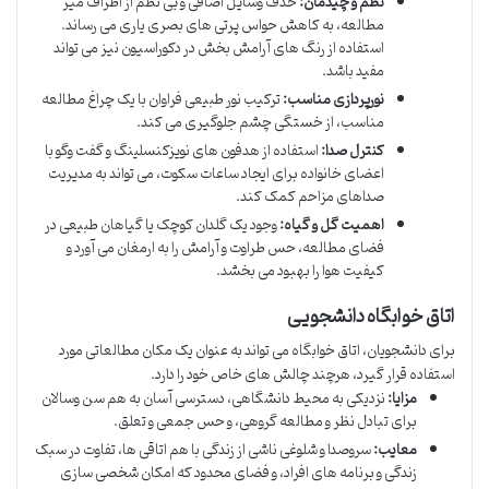
نظم و چیدمان:
حذف وسایل اضافی و بی نظم از اطراف میز
مطالعه، به کاهش حواس پرتی های بصری یاری می رساند.
استفاده از رنگ های آرامش بخش در دکوراسیون نیز می تواند
مفید باشد.
نورپردازی مناسب:
ترکیب نور طبیعی فراوان با یک چراغ مطالعه
مناسب، از خستگی چشم جلوگیری می کند.
کنترل صدا:
استفاده از هدفون های نویزکنسلینگ و گفت وگو با
اعضای خانواده برای ایجاد ساعات سکوت، می تواند به مدیریت
صداهای مزاحم کمک کند.
اهمیت گل و گیاه:
وجود یک گلدان کوچک یا گیاهان طبیعی در
فضای مطالعه، حس طراوت و آرامش را به ارمغان می آورد و
کیفیت هوا را بهبود می بخشد.
اتاق خوابگاه دانشجویی
برای دانشجویان، اتاق خوابگاه می تواند به عنوان یک مکان مطالعاتی مورد
استفاده قرار گیرد، هرچند چالش های خاص خود را دارد.
مزایا:
نزدیکی به محیط دانشگاهی، دسترسی آسان به هم سن وسالان
برای تبادل نظر و مطالعه گروهی، و حس جمعی و تعلق.
معایب:
سروصدا و شلوغی ناشی از زندگی با هم اتاقی ها، تفاوت در سبک
زندگی و برنامه های افراد، و فضای محدود که امکان شخصی سازی