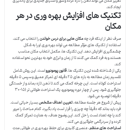
تغییر مکان می تواند ذهن را تازه کرده و شور و اشتیاق جدیدی برای یادگیری
ایجاد کند.
تکنیک های افزایش بهره وری در هر
مکان
صرف نظر از اینکه فرد چه
مکان هایی برای درس خواندن
را انتخاب می کند،
استفاده از تکنیک های مؤثر مطالعه می تواند بهره وری او را به شکل
چشمگیری افزایش دهد. این تکنیک ها، مکمل انتخاب مکان مناسب
هستند و به فرد کمک می کنند تا از زمان و انرژی خود به بهترین نحو استفاده
کند.
یکی از شناخته شده ترین تکنیک ها،
قانون پومودورو
است. این روش شامل
تقسیم زمان مطالعه به بازه های ۲۵ دقیقه ای تمرکز عمیق و سپس ۵ دقیقه
استراحت کوتاه است. این چرخه کمک می کند تا ذهن تازه بماند و از خستگی
جلوگیری شود. پس از چهار دوره پومودورو، یک استراحت طولانی تر (۱۵-۳۰
دقیقه) توصیه می شود.
پیش از شروع هر جلسه مطالعه،
تعیین اهداف مشخص
بسیار حیاتی است.
فرد باید بداند که دقیقاً چه چیزی را قرار است یاد بگیرد، کدام مباحث را مرور
کند یا چه تعداد تست را حل کند. این وضوح هدف، به هدایت تمرکز کمک
کرده و از سردرگمی جلوگیری می کند.
استراحت های منظم
، عنصری کلیدی برای حفظ بهره وری در طولانی مدت