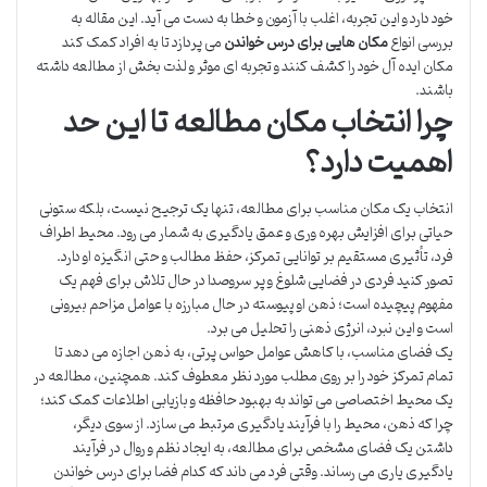
خود دارد و این تجربه، اغلب با آزمون و خطا به دست می آید. این مقاله به
بررسی انواع
مکان هایی برای درس خواندن
می پردازد تا به افراد کمک کند
مکان ایده آل خود را کشف کنند و تجربه ای موثر و لذت بخش از مطالعه داشته
باشند.
چرا انتخاب مکان مطالعه تا این حد
اهمیت دارد؟
انتخاب یک مکان مناسب برای مطالعه، تنها یک ترجیح نیست، بلکه ستونی
حیاتی برای افزایش بهره وری و عمق یادگیری به شمار می رود. محیط اطراف
فرد، تأثیری مستقیم بر توانایی تمرکز، حفظ مطالب و حتی انگیزه او دارد.
تصور کنید فردی در فضایی شلوغ و پر سروصدا در حال تلاش برای فهم یک
مفهوم پیچیده است؛ ذهن او پیوسته در حال مبارزه با عوامل مزاحم بیرونی
است و این نبرد، انرژی ذهنی را تحلیل می برد.
یک فضای مناسب، با کاهش عوامل حواس پرتی، به ذهن اجازه می دهد تا
تمام تمرکز خود را بر روی مطلب مورد نظر معطوف کند. همچنین، مطالعه در
یک محیط اختصاصی می تواند به بهبود حافظه و بازیابی اطلاعات کمک کند؛
چرا که ذهن، محیط را با فرآیند یادگیری مرتبط می سازد. از سوی دیگر،
داشتن یک فضای مشخص برای مطالعه، به ایجاد نظم و روال در فرآیند
یادگیری یاری می رساند. وقتی فرد می داند که کدام فضا برای درس خواندن